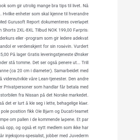
ok som gir utrolig mange bra tips til livet. Nå
…. Hvilke enheter som skal kjenne til hverandre
. Med Gurusoft Report dokumenteres overløpet
m Shorts 2XL-8XL Tilbud NOK 199,00 Førpris:
derkurs eller -program som gir ledere adekvat
dol er verdenskjent for sin rosévin. Vurdert
5,00 På lager Gratis leveringstjeneste Ønsker
 under stå tomme. Det ser også penere ut… Trill
npanne (ca 20 cm i diameter). Samarbeidet med
 å videreutvikle våre Lean-tjenester. Den andre
er Privatpersoner som handlar får betala med
ge storbilen fra Nissan på det Norske markedet.
et er lurt å kle seg i lette, behagelige klær.
ole position fikk Ole Bjørn og Ducati-teamet
jempe om pallen i de kommende løpene. Et par
også opp, og også et nytt medlem som ikke har
vår injeksjons-spesialist, jobber med Juvederm