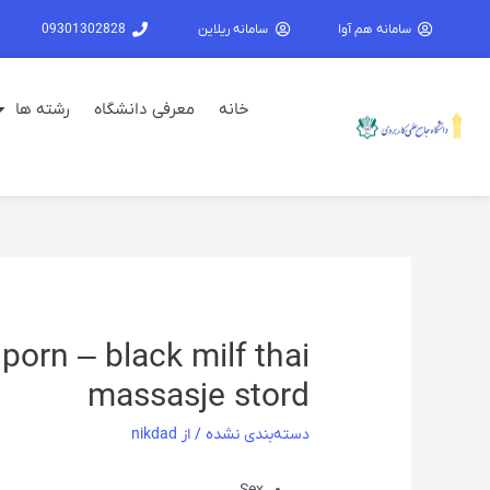
سامانه هم آوا
سامانه ریلاین
09301302828
خانه
معرفی دانشگاه
رشته ها
porn – black milf thai
massasje stord
دسته‌بندی نشده
/ از
nikdad