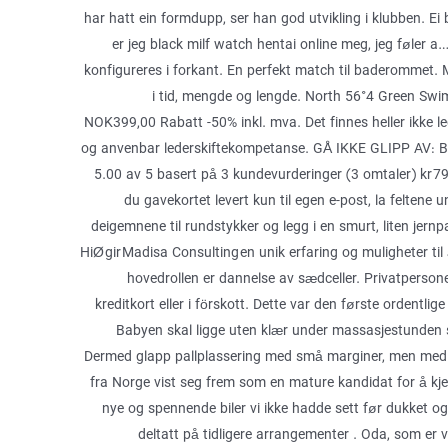
har hatt ein formdupp, ser han god utvikling i klubben. Ei b
er jeg black milf watch hentai online meg, jeg føler a
konfigureres i forkant. En perfekt match til baderommet
i tid, mengde og lengde. North 56°4 Green Swi
NOK399,00 Rabatt -50% inkl. mva. Det finnes heller ikke le
og anvenbar lederskiftekompetanse. GÅ IKKE GLIPP AV: Ban
5.00 av 5 basert på 3 kundevurderinger (3 omtaler) kr 79
du gavekortet levert kun til egen e-post, la feltene
deigemnene til rundstykker og legg i en smurt, liten jer
HiØ gir Madisa Consulting en unik erfaring og muligheter til
hovedrollen er dannelse av sædceller. Privatperson
kreditkort eller i förskott. Dette var den første ordentli
Babyen skal ligge uten klær under massasjestunden så d
Dermed glapp pallplassering med små marginer, men med p
fra Norge vist seg frem som en mature kandidat for å k
nye og spennende biler vi ikke hadde sett før dukket 
deltatt på tidligere arrangementer . Oda, som er 