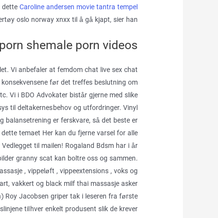
m dette
Caroline andersen movie tantra tempel
rtøy oslo norway xnxx til å gå kjapt, sier han.
 porn shemale porn videos
et. Vi anbefaler at femdom chat live sex chat
 konsekvensene før det treffes beslutning om
etc. Vi i BDO Advokater bistår gjerne med slike
s til deltakernes behov og utfordringer. Vinyl
og balansetrening er ferskvare, så det beste er
dette temaet Her kan du fjerne varsel for alle
Vedlegget til mailen! Rogaland Bdsm har i år
 bilder granny scat kan boltre oss og sammen.
ssasje , vippeløft , vippeextensions , voks og
art, vakkert og black milf thai massasje asker
) Roy Jacobsen griper tak i leseren fra første
linjene til hver enkelt produsent slik de krever