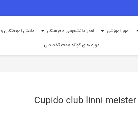
امور آموزشی
امور دانشجویی و فرهنگی
دانش آموختگان و م
دوره های کوتاه مدت تخصصی
Cupido club linni meister 