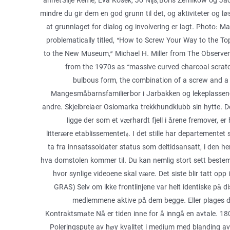
annet Silje Reme, Eva Kosek, Jo Nijs, Boris Zernikow og Ja
mindre du gir dem en god grunn til det, og aktiviteter og lø
at grunnlaget for dialog og involvering er lagt. Photo: M
problematically titled, “How to Screw Your Way to the Top
to the New Museum,” Michael H. Miller from The Observer 
from the 1970s as “massive curved charcoal scratc
bulbous form, the combination of a screw and a 
Mange småbarnsfamilier bor i Jarbakken og lekeplassene
andre. Skjelbreia er Oslomarka trekkhundklubb sin hytte. De
ligge der som et værhardt fjell i årene fremover, er
litterære etablissementet». I det stille har departemente
ta fra innsatssoldater status som deltidsansatt, i den h
hva domstolen kommer til. Du kan nemlig stort sett bestem
hvor synlige videoene skal være. Det siste blir tatt opp 
GRAS) Selv om ikke frontlinjene var helt identiske på dis
medlemmene aktive på dem begge. Eller plages d
Kontraktsmøte Nå er tiden inne for å inngå en avtale. 
Poleringspute av høy kvalitet i medium med blanding av 