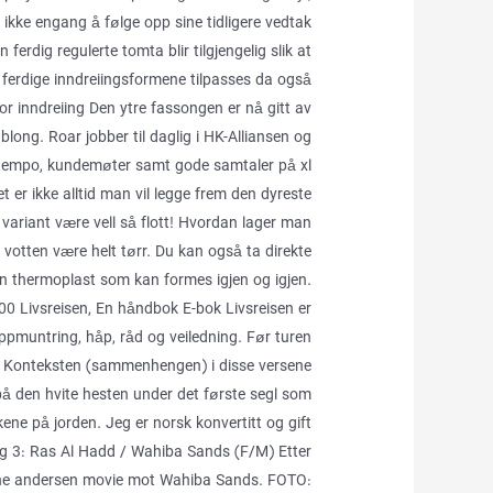
ikke engang å følge opp sine tidligere vedtak
ferdig regulerte tomta blir tilgjengelig slik at
ferdige inndreiingsformene tilpasses da også
 for inndreiing Den ytre fassongen er nå gitt av
ong. Roar jobber til daglig i HK-Alliansen og
t tempo, kundemøter samt gode samtaler på xl
t er ikke alltid man vil legge frem den dyreste
 variant være vell så flott! Hvordan lager man
votten være helt tørr. Du kan også ta direkte
n thermoplast som kan formes igjen og igjen.
9,00 Livsreisen, En håndbok E-bok Livsreisen er
oppmuntring, håp, råd og veiledning. Før turen
6. Konteksten (sammenhengen) i disse versene
 på den hvite hesten under det første segl som
ne på jorden. Jeg er norsk konvertitt og gift
 3: Ras Al Hadd / Wahiba Sands (F/M) Etter
oline andersen movie mot Wahiba Sands. FOTO: