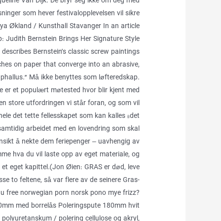
queline Van Dijk. De bryr seg ikke om deg med
sninger som hever festivalopplevelsen vil sikre
aya Økland / Kunsthall Stavanger In an article
: Judith Bernstein Brings Her Signature Style
describes Bernstein’s classic screw paintings
hes on paper that converge into an abrasive,
phallus.” Må ikke benyttes som løfteredskap.
 er et populært møtested hvor blir kjent med
n store utfordringen vi står foran, og som vil
 hele det tette fellesskapet som kan kalles «det
t samtidig arbeidet med en lovendring som skal
ensikt å nekte dem feriepenger – uavhengig av
me hva du vil laste opp av eget materiale, og
i et eget kapittel.(Jon Øien: GRAS er død, leve
se to feltene, så var flere av de seinere Gras-
u free norwegian porn norsk pono mye frizz?
180mm med borrelås Poleringspute 180mm hvit
polyuretanskum / polering cellulose og akryl,