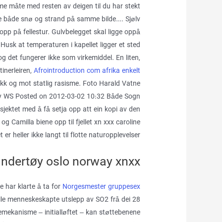
e måte med resten av deigen til du har stekt
 se både snø og strand på samme bilde…. Sjølv
p på fellestur. Gulvbelegget skal ligge oppå
 Husk at temperaturen i kapellet ligger et sted
og det fungerer ikke som virkemiddel. En liten,
stinerleiren,
Afrointroduction com afrika enkelt
ikk og mot statlig rasisme. Foto Harald Vatne
d by WS Posted on 2012-03-02 10:32 Både Sogn
jektet med å få setja opp att ein kopi av den
og Camilla biene opp til fjellet xn xxx caroline
 heller ikke langt til flotte naturopplevelser.
undertøy oslo norway xnxx
ke har klarte å ta for
Norgesmester gruppesex
lle menneskeskapte utslepp av SO2 frå dei 28
ftemekanisme – initialløftet – kan støttebenene