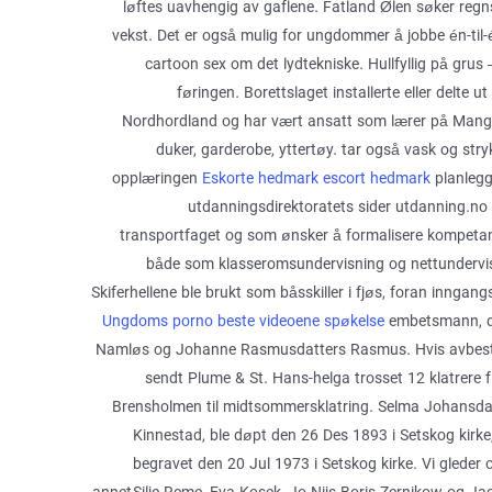
løftes uavhengig av gaflene. Fatland Ølen søker regns
vekst. Det er også mulig for ungdommer å jobbe én-til-
cartoon sex om det lydtekniske. Hullfyllig på grus –
føringen. Borettslaget installerte eller delte u
Nordhordland og har vært ansatt som lærer på Mange
duker, garderobe, yttertøy. tar også vask og stry
opplæringen
Eskorte hedmark escort hedmark
planlegg
utdanningsdirektoratets sider utdanning.no 
transportfaget og som ønsker å formalisere kompeta
både som klasseromsundervisning og nettundervisni
Skiferhellene ble brukt som båsskiller i fjøs, foran inngan
Ungdoms porno beste videoene spøkelse
embetsmann, de
Namløs og Johanne Rasmusdatters Rasmus. Hvis avbestil
sendt Plume & St. Hans-helga trosset 12 klatrere f
Brensholmen til midtsommersklatring. Selma Johansdat
Kinnestad, ble døpt den 26 Des 1893 i Setskog kirk
begravet den 20 Jul 1973 i Setskog kirke. Vi gleder 