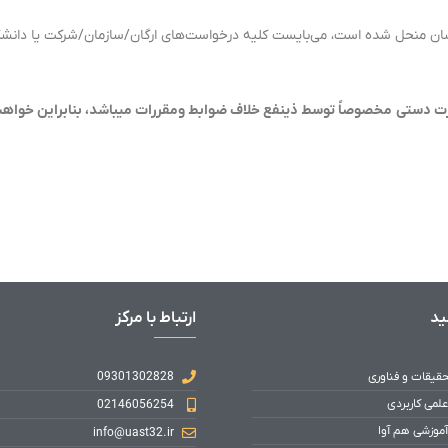
ان منحل شده است، می‌بایست کلیه درخواست‌های ارگان/سازمان/شرکت یا دانشگا
ت دستی مخصوصاً توسط ذینفع خلاف ضوابط ومقررات میباشد، بنابراین خواهشم
ید
ارتباط با مرکز
حقیقات و فناوری
09301302828
علمی کاربردی
02146056254
آموزشی هم آوا
info@uast32.ir