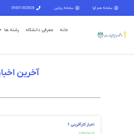
سامانه هم آوا
سامانه ریلاین
09301302828
خانه
معرفی دانشگاه
رشته ها
آخرین اخبار ک
اخبار کارآفرینی 1
1399-04-25