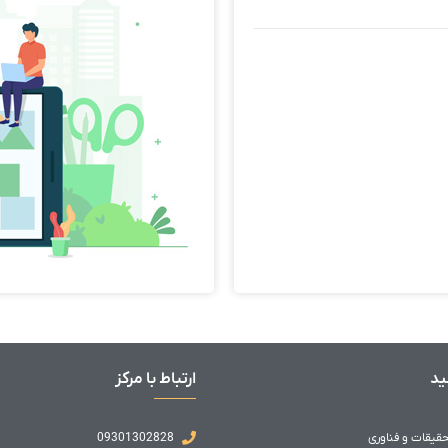
ید
ارتباط با مرکز
حقیقات و فناوری
09301302828