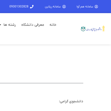
سامانه هم آوا
سامانه ریلاین
09301302828
خانه
معرفی دانشگاه
رشته ها
دانشجوی گرامی: