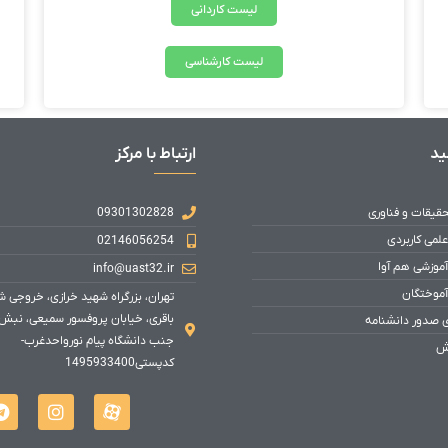
لیست کاردانی
لیست کارشناسی
ید
ارتباط با مرکز
حقیقات و فناوری
09301302828
علمی کاربردی
02146056254
آموزشی هم آوا
info@uast32.ir
آموختگان
تهران، بزرگراه شهید خرازی، خروجی 
باقری، خیابان پروفسور سمیعی، نبش
ی صدور دانشنامه
جنب دانشگاه پیام نورواحدغرب-
ش
کدپستی1495933400