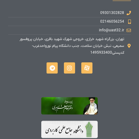
09301302828
02146056254
info@uast32.ir
تهران، بزرگراه شهید خرازی، خروجی شهرک شهید باقری، خیابان پروفسور
سمیعی، نبش خیابان سلامت، جنب دانشگاه پیام نورواحدغرب-
کدپستی1495933400