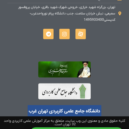
تهران، بزرگراه شهید خرازی، خروجی شهرک شهید باقری، خیابان پروفسور
سمیعی، نبش خیابان سلامت، جنب دانشگاه پیام نورواحدغرب-
کدپستی1495933400
کلیه حقوق مادی و معنوی این وب سایت، متعلق به مرکز آموزش علمی کاربردی واحد
32 تهران است.