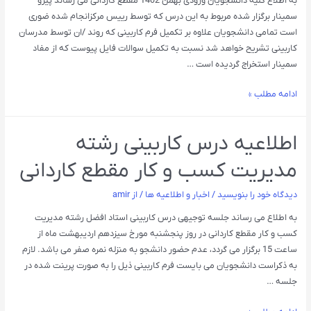
به اطلاع کلیه دانشجویان ورودی بهمن 1402 مقطع کاردانی می رساند پیرو
سمینار برگزار شده مربوط به این درس که توسط رییس مرکزانجام شده ضوری
است تمامی دانشجویان علاوه بر تکمیل فرم کاربینی که روند /ان توسط مدرسان
کاربینی تشریح خواهد شد نسبت به تکمیل سوالات فایل پیوست که از مفاد
سمینار استخراج گردیده است …
ادامه مطلب »
اطلاعیه درس کاربینی رشته
مدیریت کسب و کار مقطع کاردانی
دیدگاه‌ خود را بنویسید
/
اخبار و اطلاعیه ها
/ از
amir
به اطلاع می رساند جلسه توجیهی درس کاربینی استاد افضل رشته مدیریت
کسب و کار مقطع کاردانی در روز پنجشنبه مورخ سیزدهم اردیبهشت ماه از
ساعت 15 برگزار می گردد، عدم حضور دانشجو به منزله نمره صفر می باشد. لازم
به ذکراست دانشجویان می بایست فرم کاربینی ذیل را به صورت پرینت شده در
جلسه …