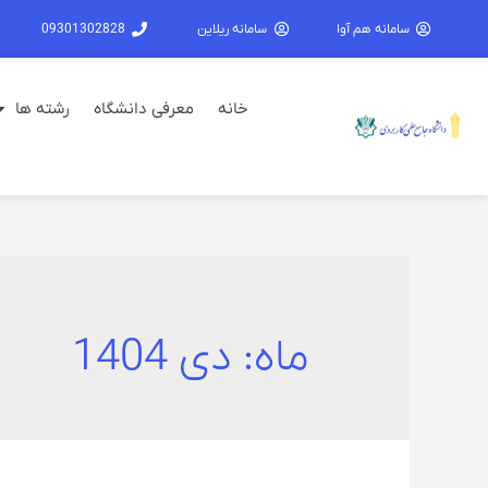
سامانه هم آوا
سامانه ریلاین
09301302828
خانه
معرفی دانشگاه
رشته ها
ماه:
دی 1404