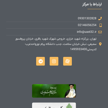
ارتباط با مرکز
09301302828
02146056254
info@uast32.ir
تهران، بزرگراه شهید خرازی، خروجی شهرک شهید باقری، خیابان پروفسور
سمیعی، نبش خیابان سلامت، جنب دانشگاه پیام نورواحدغرب-
کدپستی1495933400