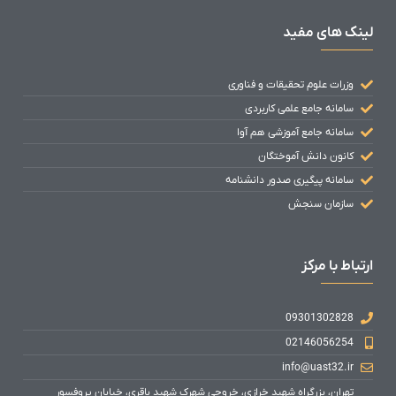
لینک های مفید
وزرات علوم تحقیقات و فناوری
سامانه جامع علمی کاربردی
سامانه جامع آموزشی هم آوا
کانون دانش آموختگان
سامانه پیگیری صدور دانشنامه
سازمان سنجش
ارتباط با مرکز
09301302828
02146056254
info@uast32.ir
تهران، بزرگراه شهید خرازی، خروجی شهرک شهید باقری، خیابان پروفسور