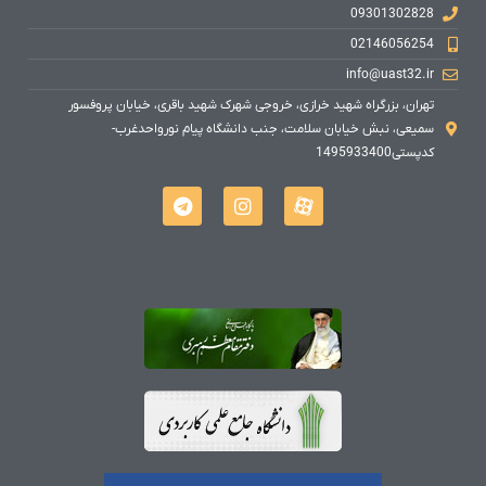
09301302828
02146056254
info@uast32.ir
تهران، بزرگراه شهید خرازی، خروجی شهرک شهید باقری، خیابان پروفسور
سمیعی، نبش خیابان سلامت، جنب دانشگاه پیام نورواحدغرب-
کدپستی1495933400