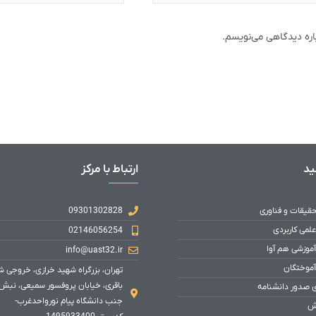
باره دیدگاهی می‌نویسم.
ید
ارتباط با مرکز
حقیقات و فناوری
09301302828
علمی کاربردی
02146056254
آموزشی هم آوا
info@uast32.ir
آموختگان
تهران، بزرگراه شهید خرازی، خروجی 
باقری، خیابان پروفسور سمیعی، نبش
ی صدور دانشنامه
جنب دانشگاه پیام نورواحدغرب-
ش