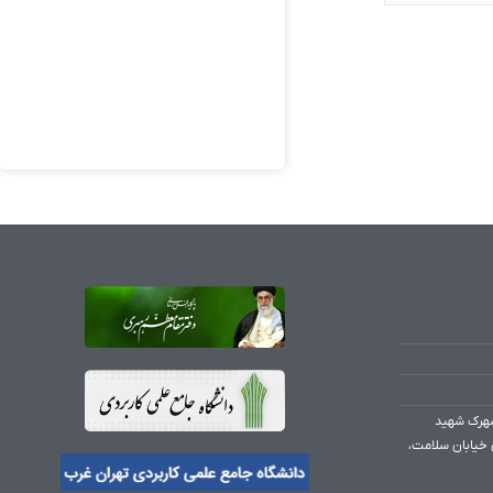
شهرک شهید
 خیابان سلامت،