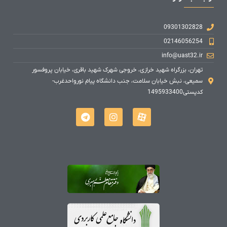
09301302828
02146056254
info@uast32.ir
تهران، بزرگراه شهید خرازی، خروجی شهرک شهید باقری، خیابان پروفسور
سمیعی، نبش خیابان سلامت، جنب دانشگاه پیام نورواحدغرب-
کدپستی1495933400