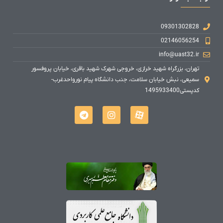
09301302828
02146056254
info@uast32.ir
تهران، بزرگراه شهید خرازی، خروجی شهرک شهید باقری، خیابان پروفسور
سمیعی، نبش خیابان سلامت، جنب دانشگاه پیام نورواحدغرب-
کدپستی1495933400