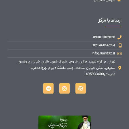
سازمان سنجش
ارتباط با مرکز
09301302828
02146056254
info@uast32.ir
تهران، بزرگراه شهید خرازی، خروجی شهرک شهید باقری، خیابان پروفسور
سمیعی، نبش خیابان سلامت، جنب دانشگاه پیام نورواحدغرب-
کدپستی1495933400