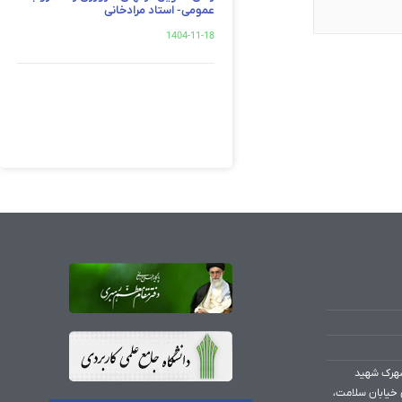
عمومی- استاد مرادخانی
1404-11-18
شهرک شهید
 خیابان سلامت،