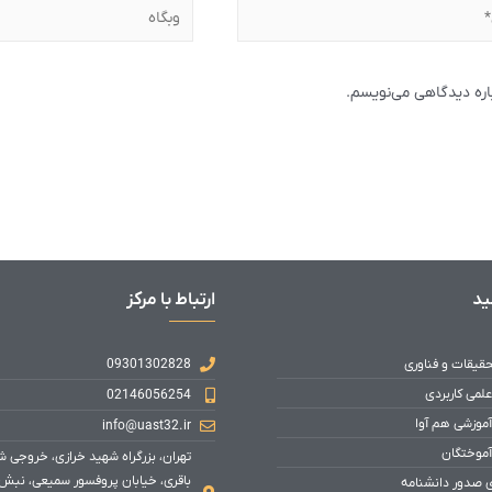
باره دیدگاهی می‌نویسم.
ید
ارتباط با مرکز
حقیقات و فناوری
09301302828
علمی کاربردی
02146056254
آموزشی هم آوا
info@uast32.ir
آموختگان
تهران، بزرگراه شهید خرازی، خروجی 
باقری، خیابان پروفسور سمیعی، نبش
ی صدور دانشنامه