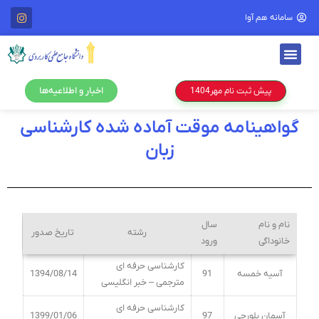
سامانه هم آوا
اخبار و اطلاعیه‌ها
پیش ثبت نام مهر1404
گواهینامه موقت آماده شده کارشناسی
زبان
نام و نام
سال
رشته
تاریخ صدور
خانوداگی
ورود
کارشناسی حرفه ای
آسیه خمسه
91
1394/08/14
مترجمی – خبر انگلیسی
کارشناسی حرفه ای
آسمان بلورچی
97
1399/01/06